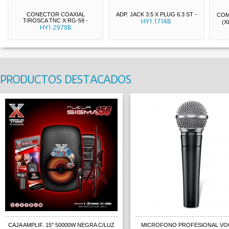
CONECTOR COAXIAL
ADP. JACK 3.5 X PLUG 6.3 ST
-
COM
T/ROSCA TNC X RG-59
-
HY1.1714B
(X
HY1.2978B
PRODUCTOS DESTACADOS
CAJA AMPLIF. 15" 50000W NEGRA C/LUZ
MICROFONO PROFESIONAL VOC