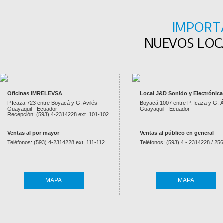
IMPORT
NUEVOS LOCA
Oficinas IMRELEVSA
Local J&D Sonido y Electrónica
P.Icaza 723 entre Boyacá y G. Avilés
Boyacá 1007 entre P. Icaza y G. Á
Guayaquil - Ecuador
Guayaquil - Ecuador
Recepción: (593) 4-2314228 ext. 101-102
Ventas al por mayor
Ventas al público en general
Teléfonos: (593) 4-2314228 ext. 111-112
Teléfonos: (593) 4 - 2314228 / 25
MAPA
MAPA