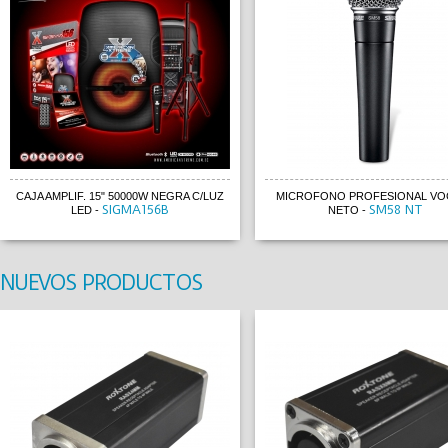
CAJA AMPLIF. 15" 50000W NEGRA C/LUZ
MICROFONO PROFESIONAL VOC
SIGMA156B
SM58 NT
LED
-
NETO
-
NUEVOS PRODUCTOS