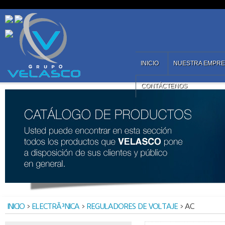
INICIO
NUESTRA EMPR
CONTÁCTENOS
INICIO
>
ELECTRÃ³NICA
>
REGULADORES DE VOLTAJE
> AC