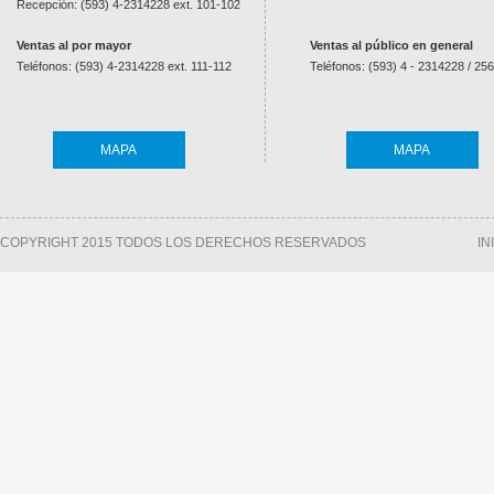
RASX4MM
RASX8MM
Recepción: (593) 4-2314228 ext. 101-102
Ventas al por mayor
Ventas al público en general
Teléfonos: (593) 4-2314228 ext. 111-112
Teléfonos: (593) 4 - 2314228 / 25
MAPA
MAPA
COPYRIGHT 2015 TODOS LOS DERECHOS RESERVADOS
IN
UNION SPEAKON 4 PINES ALUMINIO
-
UNION SPEAKON 8 PINES ALUMI
RASX4MM
RASX8MM