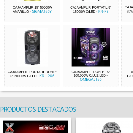
CAJA
CAJA AMPLIF. 15" 50000W
CAJA AMPLIF. PORTATIL 8"
SIGMA156Y
KR-F8
20W
AMARILLO
-
15000W C/LED
-
CAJA AMPLIF. PORTATIL DOBLE
CAJA AMPLIF. DOBLE 15"
A
KR-L206
100.000W C/LUZ LED
-
6" 20000W C/LED
-
C/U
OMEGA2156
PRODUCTOS DESTACADOS