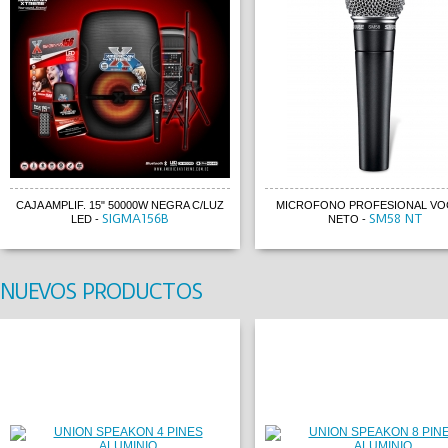
CAJA AMPLIF. 15" 50000W NEGRA C/LUZ
MICROFONO PROFESIONAL VOC
SIGMA156B
SM58 NT
LED
-
NETO
-
NUEVOS PRODUCTOS