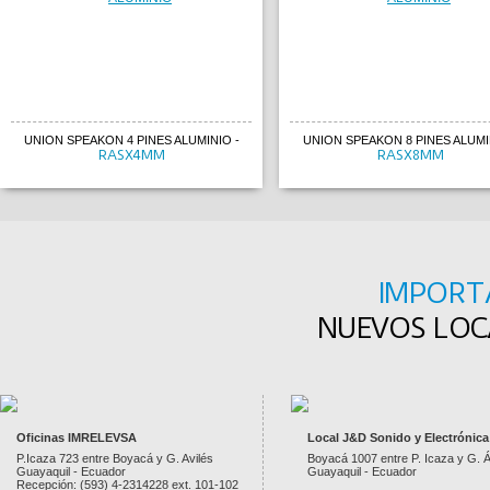
UNION SPEAKON 4 PINES ALUMINIO
-
UNION SPEAKON 8 PINES ALUMI
RASX4MM
RASX8MM
IMPORT
NUEVOS LOCA
Oficinas IMRELEVSA
Local J&D Sonido y Electrónica
P.Icaza 723 entre Boyacá y G. Avilés
Boyacá 1007 entre P. Icaza y G. Á
Guayaquil - Ecuador
Guayaquil - Ecuador
Recepción: (593) 4-2314228 ext. 101-102