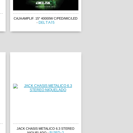
CAJA AMPLIF. 15" 40000W C/PED/MIC/LED
CONTROLADOR 2 CH UNIV
DELTA15
4780773
-
NETO
-
JACK CHASIS METALICO 6.3 STEREO
JACK EXTENSION METALICO
RJ3FD-2
RJ3FP
NIQUELADO
-
NEGRO
-