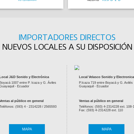
IMPORTADORES DIRECTOS
NUEVOS LOCALES A SU DISPOSICIÓN
Local J&D Sonido y Electrónica
Local Velasco Sonido y Electronica
Boyacá 1007 entre P. Icaza y G. Áviles
P.Icaza 719 entre Boyacá y G. Avilés
Guayaquil - Ecuador
Guayaquil - Ecuador
Ventas al público en general
Ventas al público en general
Teléfonos: (593) 4 - 2314228 / 2565593
Teléfonos: (593) 4-2314228 ext. 108-
Fax: (593) 4-2314228 ext. 110
MAPA
MAPA