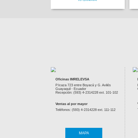
Oficinas IMRELEVSA
P.Icaza 723 entre Boyacá y G. Avilés
Guayaquil - Ecuador
Recepción: (593) 4-2314228 ext. 101-102
Ventas al por mayor
Teléfonos: (593) 4-2314228 ext. 111-112
MAPA