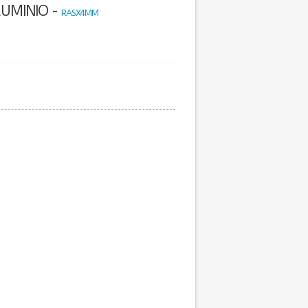
LUMINIO -
RASX4MM