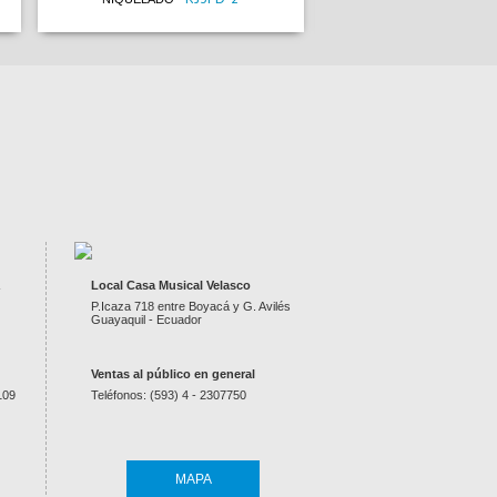
Local Casa Musical Velasco
P.Icaza 718 entre Boyacá y G. Avilés
Guayaquil - Ecuador
Ventas al público en general
109
Teléfonos: (593) 4 - 2307750
MAPA