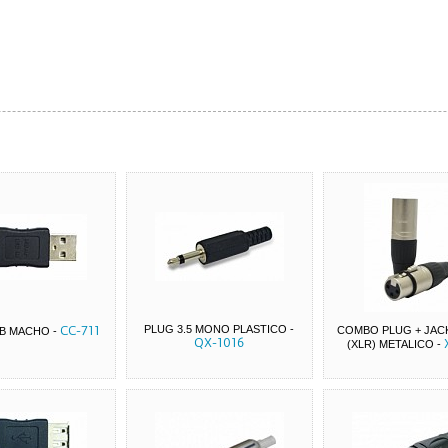
CC-711
PLUG 3.5 MONO PLASTICO
-
COMBO PLUG + JAC
SB MACHO
-
QX-1016
(XLR) METALICO
-