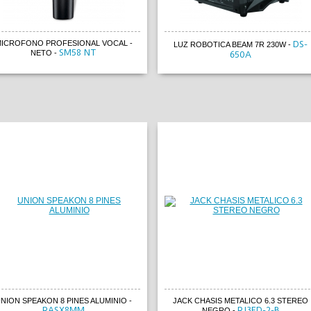
ICROFONO PROFESIONAL VOCAL -
DS-
LUZ ROBOTICA BEAM 7R 230W
-
SM58 NT
NETO
-
650A
NION SPEAKON 8 PINES ALUMINIO
-
JACK CHASIS METALICO 6.3 STEREO
RASX8MM
RJ3FD-2-B
NEGRO
-