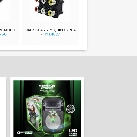
METALICO
JACK CHASIS P/EQUIPO 6 RCA
-BG
HY1.4027
-