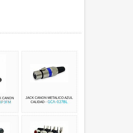
JACK CANON METALICO AZUL
K CANON
GCA-027BL
XP3FM
CALIDAD
-