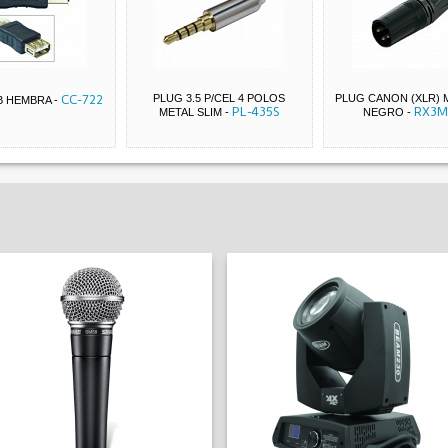
CC-722
PLUG 3.5 P/CEL 4 POLOS
PLUG CANON (XLR) 
B HEMBRA
-
PL-435S
RX3M
METAL SLIM
-
NEGRO
-