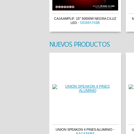
CAJA AMPLIF. 15" 50000W NEGRA C/LUZ
M
SIGMA156B
LED
-
NUEVOS PRODUCTOS
UNION SPEAKON 4 PINES ALUMINIO
-
U
RASX4MM