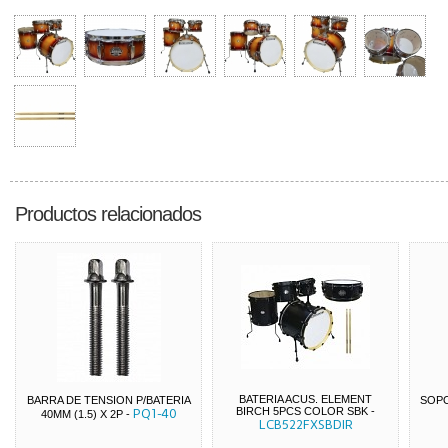
Productos relacionados
BATERIA ACUS. ELEMENT
BARRA DE TENSION P/BATERIA
SOPO
BIRCH 5PCS COLOR SBK
-
PQ1-40
40MM (1.5) X 2P
-
LCB522FXSBDIR