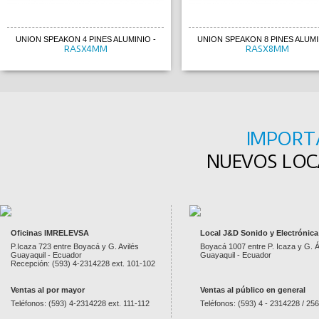
UNION SPEAKON 4 PINES ALUMINIO
-
UNION SPEAKON 8 PINES ALUMI
RASX4MM
RASX8MM
IMPORT
NUEVOS LOCA
Oficinas IMRELEVSA
Local J&D Sonido y Electrónica
P.Icaza 723 entre Boyacá y G. Avilés
Boyacá 1007 entre P. Icaza y G. Á
Guayaquil - Ecuador
Guayaquil - Ecuador
Recepción: (593) 4-2314228 ext. 101-102
Ventas al por mayor
Ventas al público en general
Teléfonos: (593) 4-2314228 ext. 111-112
Teléfonos: (593) 4 - 2314228 / 25