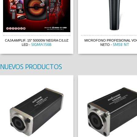
CAJA AMPLIF. 15" 50000W NEGRA C/LUZ
MICROFONO PROFESIONAL VOC
SIGMA156B
SM58 NT
LED
-
NETO
-
NUEVOS PRODUCTOS