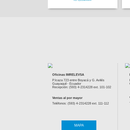
CAJA AMPLIF. 15" 50000W NEGRA C/LUZ
M
Oficinas IMRELEVSA
SIGMA156B
LED
-
P.Icaza 723 entre Boyacá y G. Avilés
Guayaquil - Ecuador
Recepción: (593) 4-2314228 ext. 101-102
Ventas al por mayor
Teléfonos: (593) 4-2314228 ext. 111-112
MAPA