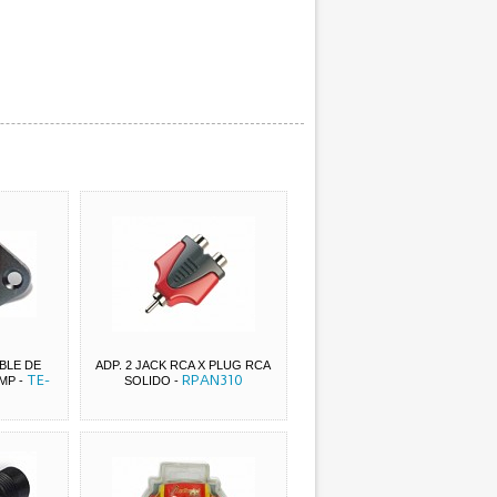
BLE DE
ADP. 2 JACK RCA X PLUG RCA
TE-
RPAN310
AMP
-
SOLIDO
-