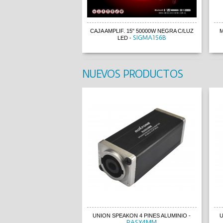
CAJA AMPLIF. 15" 50000W NEGRA C/LUZ
M
SIGMA156B
LED
-
NUEVOS PRODUCTOS
CAJA AMPLIF. 15" 50000W NEGRA C/LUZ
M
SIGMA156B
LED
-
UNION SPEAKON 4 PINES ALUMINIO
-
U
RASX4MM