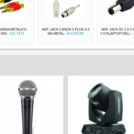
ANANA METALICO
ADP. JACK CANON X PLUG 6.3
ADP. JACK DC 2.5 X
QX-1537
RA2XFJM
 R/N
-
MN METAL
-
7.4 P/LAPTOP DELL
-