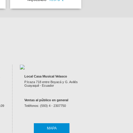
CAJA AMPLIF. 15" 40000W C/PED/MIC/LED
CONTROLADOR 2 CH UNIV
Local Casa Musical Velasco
DELTA15
4780773
-
NETO
-
P.Icaza 718 entre Boyacá y G. Avilés
Guayaquil - Ecuador
Ventas al público en general
109
Teléfonos: (593) 4 - 2307750
MAPA