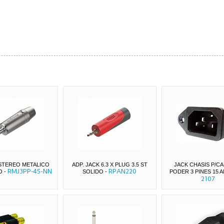
 STEREO METALICO
ADP. JACK 6.3 X PLUG 3.5 ST
JACK CHASIS P/CA
RMJ3PP-45-NN
RPAN220
O
-
SOLIDO
-
PODER 3 PINES 15 
2107