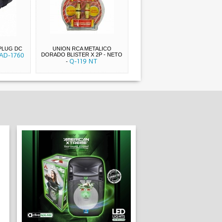
 PLUG DC
UNION RCA METALICO
AD-1760
DORADO BLISTER X 2P - NETO
Q-119 NT
-