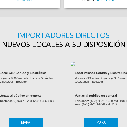
IMPORTADORES DIRECTOS
NUEVOS LOCALES A SU DISPOSICIÓN
ICROFONO PROFESIONAL VOCAL -
DS-
LUZ ROBOTICA BEAM 7R 230W
-
Local J&D Sonido y Electrónica
Local Velasco Sonido y Electronica
SM58 NT
NETO
-
650A
Boyacá 1007 entre P. Icaza y G. Áviles
P.Icaza 719 entre Boyacá y G. Avilés
Guayaquil - Ecuador
Guayaquil - Ecuador
Ventas al público en general
Ventas al público en general
Teléfonos: (593) 4 - 2314228 / 2565593
Teléfonos: (593) 4-2314228 ext. 108-
Fax: (593) 4-2314228 ext. 110
MAPA
MAPA