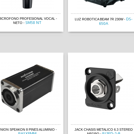
ICROFONO PROFESIONAL VOCAL -
DS-
LUZ ROBOTICA BEAM 7R 230W
-
SM58 NT
NETO
-
650A
ICROFONO PROFESIONAL VOCAL -
DS-
LUZ ROBOTICA BEAM 7R 230W
-
SM58 NT
NETO
-
650A
NION SPEAKON 8 PINES ALUMINIO
-
JACK CHASIS METALICO 6.3 STEREO
RASX8MM
RJ3FD-2-B
NEGRO
-