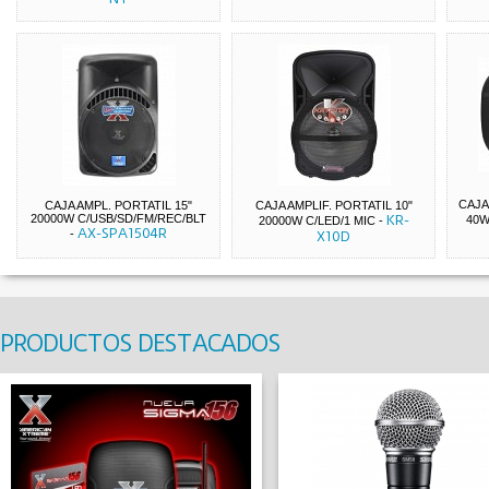
CAJA
CAJA AMPL. PORTATIL 15"
CAJA AMPLIF. PORTATIL 10"
20000W C/USB/SD/FM/REC/BLT
KR-
40W
20000W C/LED/1 MIC
-
AX-SPA1504R
-
X10D
PRODUCTOS DESTACADOS