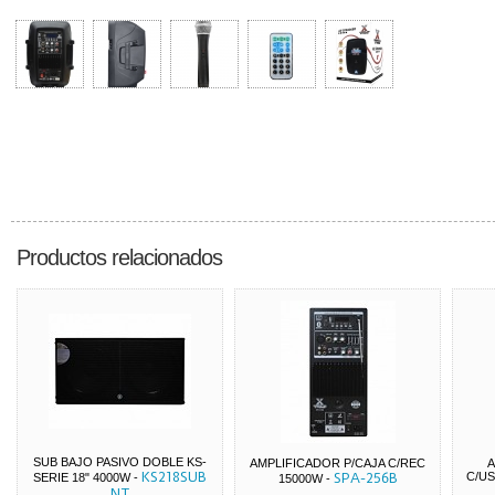
Productos relacionados
SUB BAJO PASIVO DOBLE KS-
AMPLIFICADOR P/CAJA C/REC
A
KS218SUB
SPA-256B
C/US
SERIE 18" 4000W
-
15000W
-
NT