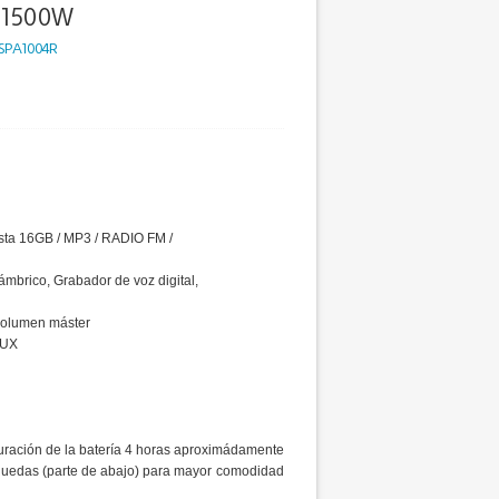
 1500W
SPA1004R
sta 16GB / MP3 / RADIO FM /
ámbrico, Grabador de voz digital,
 volumen máster
AUX
duración de la batería 4 horas aproximádamente
 Ruedas (parte de abajo) para mayor comodidad