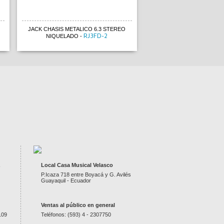
JACK CHASIS METALICO 6.3 STEREO
JACK EXTENSION METALICO
RJ3FD-2
RJ3FP
NIQUELADO
-
NEGRO
-
Local Casa Musical Velasco
P.Icaza 718 entre Boyacá y G. Avilés
Guayaquil - Ecuador
Ventas al público en general
109
Teléfonos: (593) 4 - 2307750