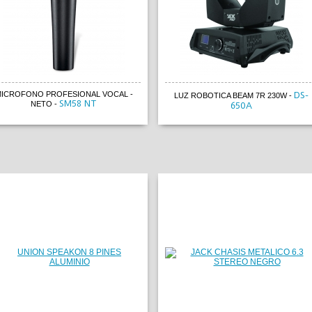
ICROFONO PROFESIONAL VOCAL -
DS-
LUZ ROBOTICA BEAM 7R 230W
-
SM58 NT
NETO
-
650A