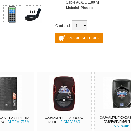
Cable AC/DC 1.80 M
- Material: Plástico
Cantidad:
CAJA AMPLIFICADA 
VA ALTEA-SERIE 15"
CAJA AMPLIF. 15" 50000W
ALTEA-715A
SIGMA156R
C/USB/SD/FM/BLT
00W
-
ROJO
-
SPA804B