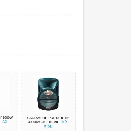
8" 1000W
CAJA AMPLIF. PORTATIL 15"
AX-
KR-
-
40000W C/LED/1 MIC
-
X15D