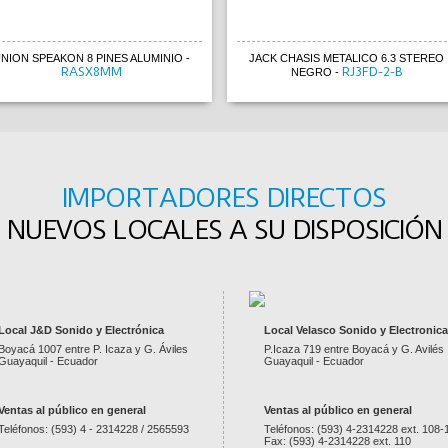
NION SPEAKON 8 PINES ALUMINIO
-
JACK CHASIS METALICO 6.3 STEREO
RASX8MM
RJ3FD-2-B
NEGRO
-
IMPORTADORES DIRECTOS
NUEVOS LOCALES A SU DISPOSICIÓN
Local J&D Sonido y Electrónica
Local Velasco Sonido y Electronica
Boyacá 1007 entre P. Icaza y G. Áviles
P.Icaza 719 entre Boyacá y G. Avilés
Guayaquil - Ecuador
Guayaquil - Ecuador
Ventas al público en general
Ventas al público en general
Teléfonos: (593) 4 - 2314228 / 2565593
Teléfonos: (593) 4-2314228 ext. 108-
Fax: (593) 4-2314228 ext. 110