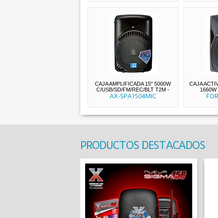
CAJA AMPLIFICADA 15" 5000W
CAJA ACTI
C/USB/SD/FM/REC/BLT T2M
-
1660W 
AX-SPA1504MIC
FOR
PRODUCTOS DESTACADOS