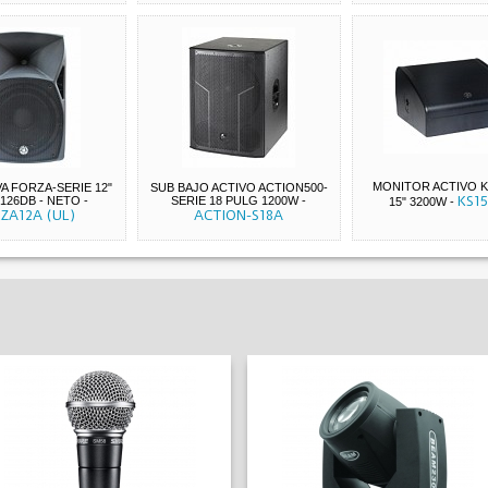
MONITOR ACTIVO K
VA FORZA-SERIE 12"
SUB BAJO ACTIVO ACTION500-
KS1
126DB - NETO
-
SERIE 18 PULG 1200W
-
15" 3200W
-
ZA12A (UL)
ACTION-S18A