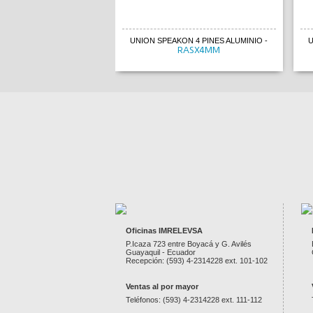
UNION SPEAKON 4 PINES ALUMINIO
-
U
RASX4MM
Oficinas IMRELEVSA
P.Icaza 723 entre Boyacá y G. Avilés
Guayaquil - Ecuador
Recepción: (593) 4-2314228 ext. 101-102
Ventas al por mayor
Teléfonos: (593) 4-2314228 ext. 111-112