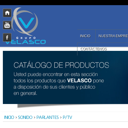
INICIO
NUESTRA EMPR
CONTÁCTENOS
INICIO
>
SONIDO
>
PARLANTES
>
P/TV