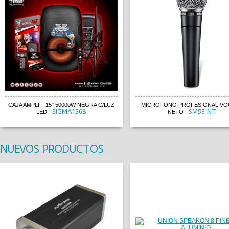
CAJA AMPLIF. 15" 50000W NEGRA C/LUZ
MICROFONO PROFESIONAL VOC
SIGMA156B
SM58 NT
LED
-
NETO
-
NUEVOS PRODUCTOS