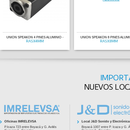
UNION SPEAKON 4 PINES ALUMINIO
-
UNION SPEAKON 8 PINES ALUMI
RASX4MM
RASX8MM
IMPORT
NUEVOS LOCA
Oficinas IMRELEVSA
Local J&D Sonido y Electrónica
P.Icaza 723 entre Boyacá y G. Avilés
Boyacá 1007 entre P. Icaza y G. Á