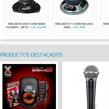
PARLANTE 6X9 4" OHM-500W
PARLANTE 4" 4 OHM-5W (AXS-
PAR
CSL-6924R
AXS-444
P/CARRO - NETO
-
444A)
-
PRODUCTOS DESTACADOS