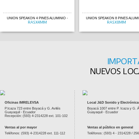
UNION SPEAKON 4 PINES ALUMINIO
-
UNION SPEAKON 8 PINES ALUMI
RASX4MM
RASX8MM
IMPORT
NUEVOS LOCA
Oficinas IMRELEVSA
Local J&D Sonido y Electrónica
P.Icaza 723 entre Boyacá y G. Avilés
Boyacá 1007 entre P. Icaza y G. Á
Guayaquil - Ecuador
Guayaquil - Ecuador
Recepción: (593) 4-2314228 ext. 101-102
Ventas al por mayor
Ventas al público en general
Teléfonos: (593) 4-2314228 ext. 111-112
Teléfonos: (593) 4 - 2314228 / 25