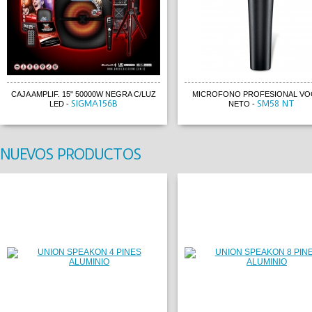
CAJA AMPLIF. 15" 50000W NEGRA C/LUZ
MICROFONO PROFESIONAL VOC
SIGMA156B
SM58 NT
LED
-
NETO
-
NUEVOS PRODUCTOS