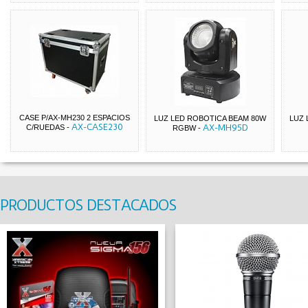
CASE P/AX-MH230 2 ESPACIOS
LUZ LED ROBOTICA BEAM 80W
LUZ 
AX-CASE230
AX-MH95D
C/RUEDAS
-
RGBW
-
PRODUCTOS DESTACADOS