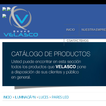
INICIO
NUESTRA EMPR
CONTÁCTENOS
INICIO
>
ILUMINACIÃ³N
>
LUCES
>
PARES LED