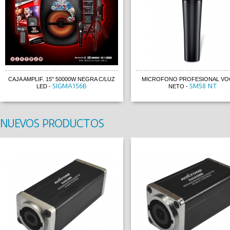
CAJA AMPLIF. 15" 50000W NEGRA C/LUZ
MICROFONO PROFESIONAL VOC
SIGMA156B
SM58 NT
LED
-
NETO
-
NUEVOS PRODUCTOS