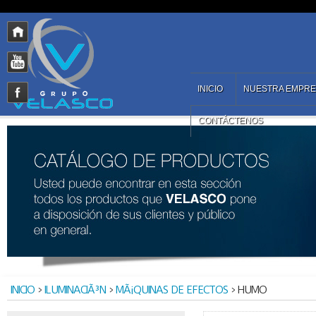
INICIO
NUESTRA EMPR
CONTÁCTENOS
INICIO
>
ILUMINACIÃ³N
>
MÃ¡QUINAS DE EFECTOS
> HUMO