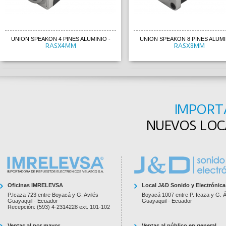
UNION SPEAKON 4 PINES ALUMINIO
-
UNION SPEAKON 8 PINES ALUMI
RASX4MM
RASX8MM
IMPORT
NUEVOS LOCA
Oficinas IMRELEVSA
Local J&D Sonido y Electrónica
P.Icaza 723 entre Boyacá y G. Avilés
Boyacá 1007 entre P. Icaza y G. Á
UNION SPEAKON 4 PINES ALUMINIO
-
UNION SPEAKON 8 PINES ALUMI
Guayaquil - Ecuador
Guayaquil - Ecuador
RASX4MM
RASX8MM
Recepción: (593) 4-2314228 ext. 101-102
Ventas al por mayor
Ventas al público en general