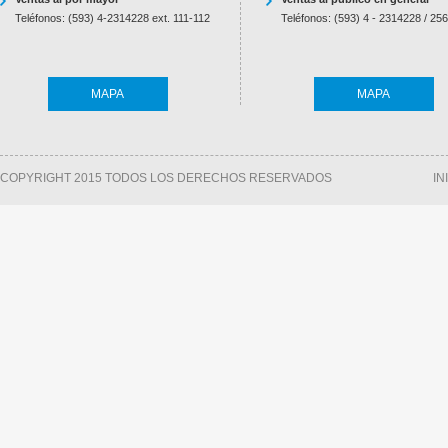
Teléfonos: (593) 4-2314228 ext. 111-112
Teléfonos: (593) 4 - 2314228 / 25
MAPA
MAPA
COPYRIGHT 2015 TODOS LOS DERECHOS RESERVADOS
IN
UNION SPEAKON 4 PINES ALUMINIO
-
UNION SPEAKON 8 PINES ALUMI
RASX4MM
RASX8MM