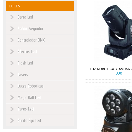
LUCES
Barra Led
Cañon Seguidor
Controlador DMX
Efectos Led
Flash Led
LUZ ROBOTICA BEAM 15R 
330
Lasers
Luces Roboticas
Magic Ball Led
Pares Led
Punto Fijo Led