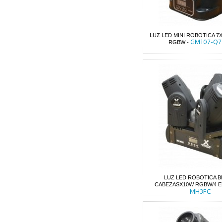
LUZ LED MINI ROBOTICA 7X
GM107-Q7
RGBW
-
LUZ LED ROBOTICA B
CABEZASX10W RGBW/4 E
MH3FC