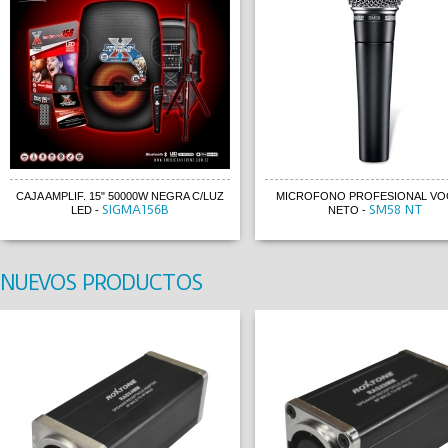
CAJA AMPLIF. 15" 50000W NEGRA C/LUZ
MICROFONO PROFESIONAL VOC
SIGMA156B
SM58 NT
LED
-
NETO
-
NUEVOS PRODUCTOS