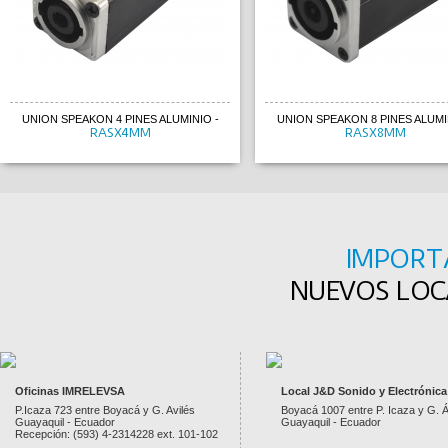
UNION SPEAKON 4 PINES ALUMINIO
-
UNION SPEAKON 8 PINES ALUMI
RASX4MM
RASX8MM
IMPORT
NUEVOS LOCA
Oficinas IMRELEVSA
Local J&D Sonido y Electrónica
P.Icaza 723 entre Boyacá y G. Avilés
Boyacá 1007 entre P. Icaza y G. Á
Guayaquil - Ecuador
Guayaquil - Ecuador
Recepción: (593) 4-2314228 ext. 101-102