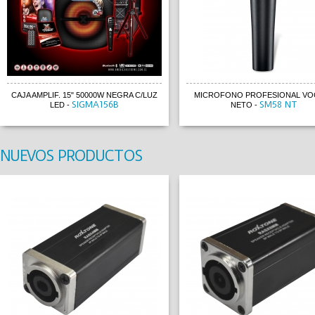
CAJA AMPLIF. 15" 50000W NEGRA C/LUZ
MICROFONO PROFESIONAL VOC
SIGMA156B
SM58 NT
LED
-
NETO
-
NUEVOS PRODUCTOS