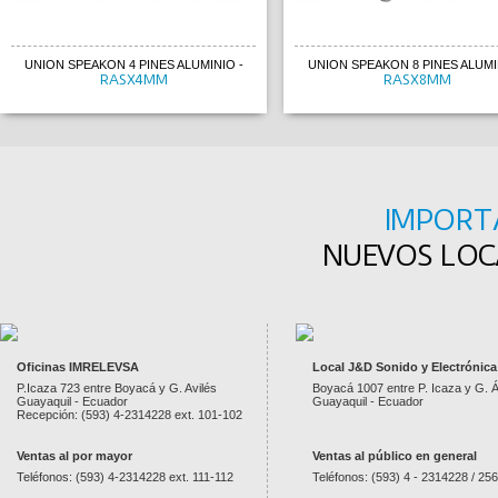
UNION SPEAKON 4 PINES ALUMINIO
-
UNION SPEAKON 8 PINES ALUMI
RASX4MM
RASX8MM
IMPORT
NUEVOS LOCA
Oficinas IMRELEVSA
Local J&D Sonido y Electrónica
P.Icaza 723 entre Boyacá y G. Avilés
Boyacá 1007 entre P. Icaza y G. Á
Guayaquil - Ecuador
Guayaquil - Ecuador
Recepción: (593) 4-2314228 ext. 101-102
Ventas al por mayor
Ventas al público en general
Teléfonos: (593) 4-2314228 ext. 111-112
Teléfonos: (593) 4 - 2314228 / 25