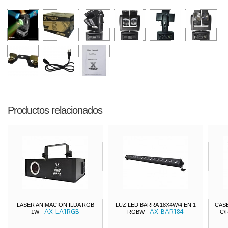
Productos relacionados
LASER ANIMACION ILDA RGB
LUZ LED BARRA 18X4W/4 EN 1
CASE
AX-LA1RGB
AX-BAR184
1W
-
RGBW
-
C/